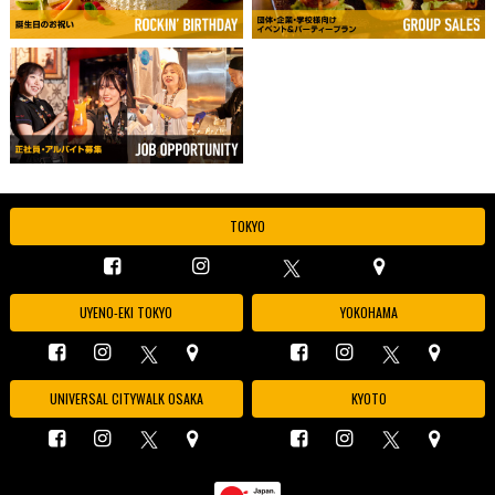
TOKYO
UYENO-EKI TOKYO
YOKOHAMA
UNIVERSAL CITYWALK OSAKA
KYOTO