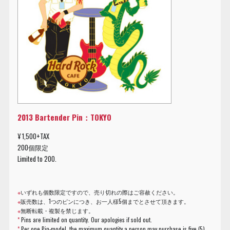
2013 Bartender Pin：TOKYO
¥ 1,500+TAX
200個限定
Limited to 200.
※
いずれも個数限定ですので、売り切れの際はご容赦ください。
※
販売数は、1つのピンにつき、お一人様5個までとさせて頂きます。
※
無断転載・複製を禁じます。
*
Pins are limited on quantity. Our apologies if sold out.
*
Per one Pin-model, the maximum quantity a person may purchase is five (5).