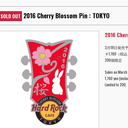
2016 Cherry Blossom Pin : TOKYO
SOLD OUT
2016 Cher
3月19日発売
￥1,760（税
200個限定
Sales on March
1,760 yen (inclu
Limited to 200.