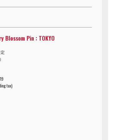
ry Blossom Pin : TOKYO
予定
込）
 19
ding tax)