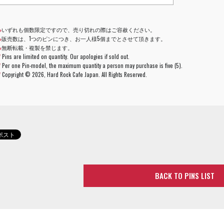
※
いずれも個数限定ですので、売り切れの際はご容赦ください。
※
販売数は、1つのピンにつき、お一人様5個までとさせて頂きます。
※
無断転載・複製を禁じます。
*
Pins are limited on quantity. Our apologies if sold out.
*
Per one Pin-model, the maximum quantity a person may purchase is five (5).
*
Copyright ©
2026, Hard Rock Cafe Japan. All Rights Reserved.
BACK TO PINS LIST