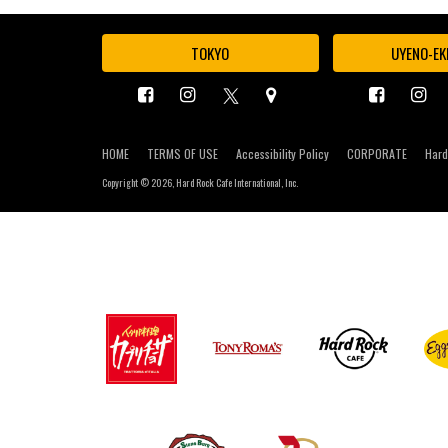
TOKYO
UYENO-EK
HOME
TERMS OF USE
Accessibility Policy
CORPORATE
Hard
Copyright ©
2026, Hard Rock Cafe International, Inc.