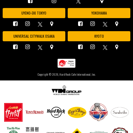
UYENO-EKI TOKYO
YOKOHAMA
UNIVERSAL CITYWALK OSAKA
KYOTO
Copyright ©
2026, Hard Rock Cafe International, Inc.