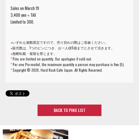
Sales on March 19
3,400 yen＋TAX
Limited to 300.
※
いずれも個数限定ですので、売り切れの際はご容赦ください。
※
販売数は、1つのピンにつき、お一人様5個までとさせて頂きます。
※
無断転載・複製を禁じます。
*
Pins are limited on quantity. Our apologies if sold out.
*
Per one Pin-model, the maximum quantity a person may purchase is five (5).
*
Copyright ©
2026, Hard Rock Cafe Japan. All Rights Reserved.
BACK TO PINS LIST