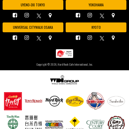
UYENO-EKI TOKYO
YOKOHAMA
UNIVERSAL CITYWALK OSAKA
KYOTO
Copyright ©
2026, Hard Rock Cafe International, Inc.