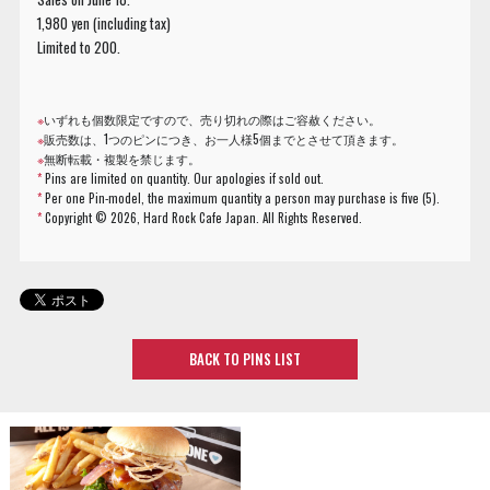
1,980 yen (including tax)
Limited to 200.
※
いずれも個数限定ですので、売り切れの際はご容赦ください。
※
販売数は、1つのピンにつき、お一人様5個までとさせて頂きます。
※
無断転載・複製を禁じます。
*
Pins are limited on quantity. Our apologies if sold out.
*
Per one Pin-model, the maximum quantity a person may purchase is five (5).
*
Copyright ©
2026, Hard Rock Cafe Japan. All Rights Reserved.
BACK TO PINS LIST