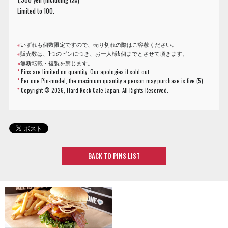
Limited to 100.
※
いずれも個数限定ですので、売り切れの際はご容赦ください。
※
販売数は、1つのピンにつき、お一人様5個までとさせて頂きます。
※
無断転載・複製を禁じます。
*
Pins are limited on quantity. Our apologies if sold out.
*
Per one Pin-model, the maximum quantity a person may purchase is five (5).
*
Copyright ©
2026, Hard Rock Cafe Japan. All Rights Reserved.
BACK TO PINS LIST