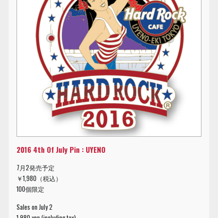
2016 4th Of July Pin : UYENO
7月2発売予定
￥1,980（税込）
100個限定
Sales on July 2
1,980 yen (including tax)