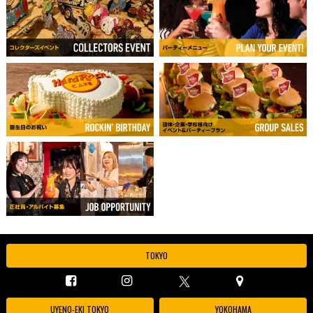
TOKYO
UYENO-EKI TOKYO
YOKOHAMA