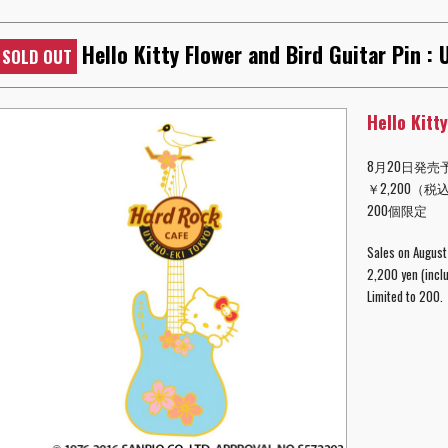
Hello Kitty Flower and Bird Guitar Pin :
SOLD OUT
Hello Kitt
8月20日発売
￥2,200（税
200個限定
Sales on August
2,200 yen (inclu
Limited to 200.