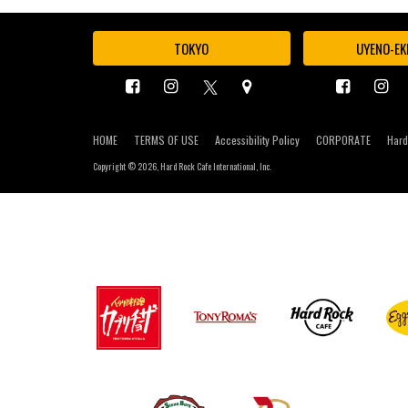
TOKYO
UYENO-EK
HOME
TERMS OF USE
Accessibility Policy
CORPORATE
Hard
Copyright ©
2026, Hard Rock Cafe International, Inc.