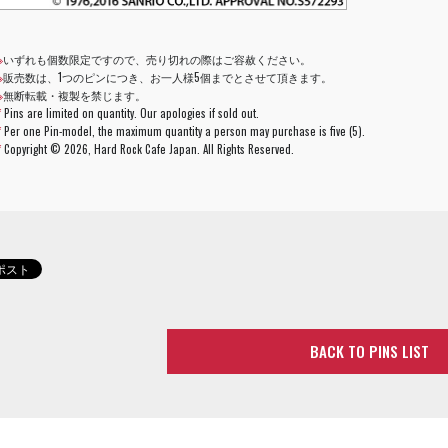
※
いずれも個数限定ですので、売り切れの際はご容赦ください。
※
販売数は、1つのピンにつき、お一人様5個までとさせて頂きます。
※
無断転載・複製を禁じます。
*
Pins are limited on quantity. Our apologies if sold out.
*
Per one Pin-model, the maximum quantity a person may purchase is five (5).
*
Copyright ©
2026, Hard Rock Cafe Japan. All Rights Reserved.
BACK TO PINS LIST