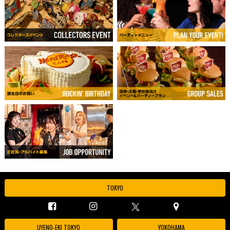
TOKYO
UYENO-EKI TOKYO
YOKOHAMA