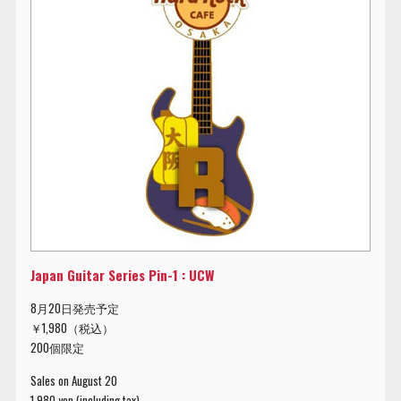
Japan Guitar Series Pin-1 : UCW
8月20日発売予定
￥1,980（税込）
200個限定
Sales on August 20
1,980 yen (including tax)