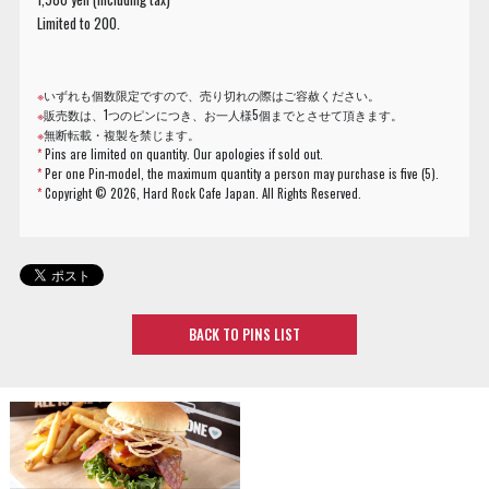
Limited to 200.
※
いずれも個数限定ですので、売り切れの際はご容赦ください。
※
販売数は、1つのピンにつき、お一人様5個までとさせて頂きます。
※
無断転載・複製を禁じます。
*
Pins are limited on quantity. Our apologies if sold out.
*
Per one Pin-model, the maximum quantity a person may purchase is five (5).
*
Copyright ©
2026, Hard Rock Cafe Japan. All Rights Reserved.
BACK TO PINS LIST