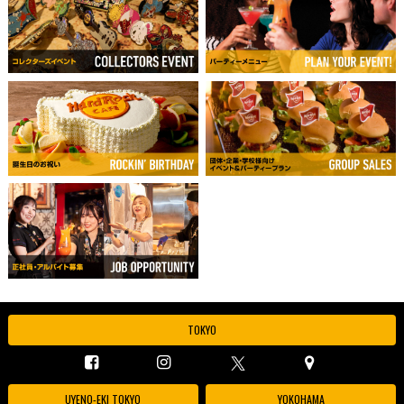
TOKYO
UYENO-EKI TOKYO
YOKOHAMA