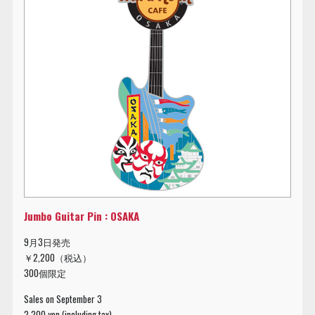
Jumbo Guitar Pin : OSAKA
9月3日発売
￥2,200（税込）
300個限定
Sales on September 3
2,200 yen (including tax)