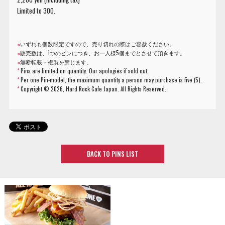
Limited to 300.
※
いずれも個数限定ですので、売り切れの際はご容赦ください。
※
販売数は、1つのピンにつき、お一人様5個までとさせて頂きます。
※
無断転載・複製を禁じます。
*
Pins are limited on quantity. Our apologies if sold out.
*
Per one Pin-model, the maximum quantity a person may purchase is five (5).
*
Copyright ©
2026, Hard Rock Cafe Japan. All Rights Reserved.
BACK TO PINS LIST