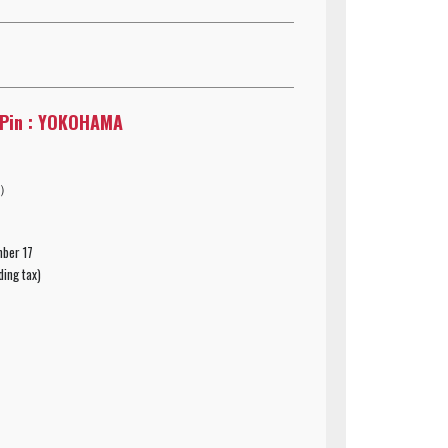
 Pin : YOKOHAMA
込）
mber 17
ding tax)