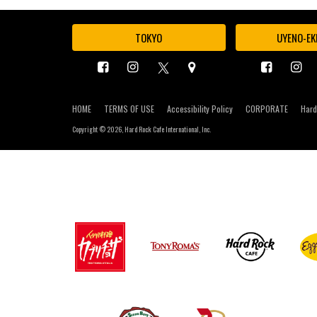
TOKYO
UYENO-EK
HOME
TERMS OF USE
Accessibility Policy
CORPORATE
Hard
Copyright ©
2026, Hard Rock Cafe International, Inc.