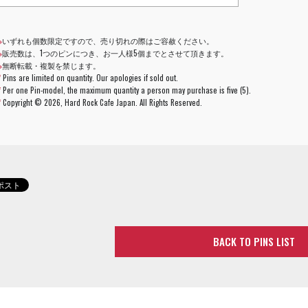
※
いずれも個数限定ですので、売り切れの際はご容赦ください。
※
販売数は、1つのピンにつき、お一人様5個までとさせて頂きます。
※
無断転載・複製を禁じます。
*
Pins are limited on quantity. Our apologies if sold out.
*
Per one Pin-model, the maximum quantity a person may purchase is five (5).
*
Copyright ©
2026, Hard Rock Cafe Japan. All Rights Reserved.
BACK TO PINS LIST