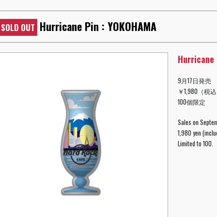
Hurricane Pin : YOKOHAMA
SOLD OUT
Hurricane
9月17日発売
￥1,980（税
100個限定
Sales on Septe
1,980 yen (inclu
Limited to 100.