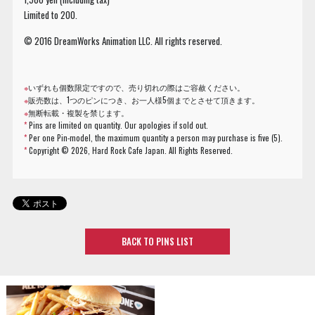
Limited to 200.
© 2016 DreamWorks Animation LLC. All rights reserved.
※
いずれも個数限定ですので、売り切れの際はご容赦ください。
※
販売数は、1つのピンにつき、お一人様5個までとさせて頂きます。
※
無断転載・複製を禁じます。
*
Pins are limited on quantity. Our apologies if sold out.
*
Per one Pin-model, the maximum quantity a person may purchase is five (5).
*
Copyright ©
2026, Hard Rock Cafe Japan. All Rights Reserved.
BACK TO PINS LIST