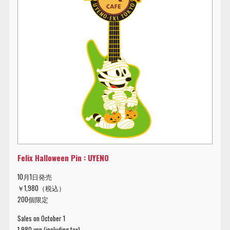
Felix Halloween Pin : UYENO
10月1日発売
￥1,980（税込）
200個限定
Sales on October 1
1,980 yen (including tax)