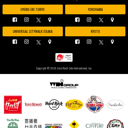
UYENO-EKI TOKYO
YOKOHAMA
UNIVERSAL CITYWALK OSAKA
KYOTO
Copyright ©
2026, Hard Rock Cafe International, Inc.