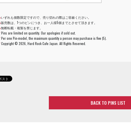
※
いずれも個数限定ですので、売り切れの際はご容赦ください。
※
販売数は、1つのピンにつき、お一人様5個までとさせて頂きます。
※
無断転載・複製を禁じます。
*
Pins are limited on quantity. Our apologies if sold out.
*
Per one Pin-model, the maximum quantity a person may purchase is five (5).
*
Copyright ©
2026, Hard Rock Cafe Japan. All Rights Reserved.
BACK TO PINS LIST