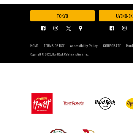
TOKYO
UYENO-EK
HOME
TERMS OF USE
Accessibility Policy
CORPORATE
Hard
Copyright ©
2026, Hard Rock Cafe International, Inc.