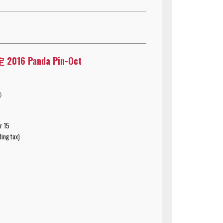
016 Panda Pin-Oct
込）
r 15
ding tax)