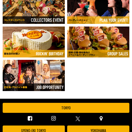
TOKYO
UYENO-EKI TOKYO
YOKOHAMA