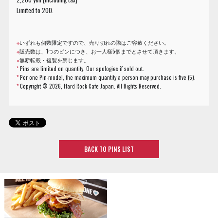
Limited to 200.
※
いずれも個数限定ですので、売り切れの際はご容赦ください。
※
販売数は、1つのピンにつき、お一人様5個までとさせて頂きます。
※
無断転載・複製を禁じます。
*
Pins are limited on quantity. Our apologies if sold out.
*
Per one Pin-model, the maximum quantity a person may purchase is five (5).
*
Copyright ©
2026, Hard Rock Cafe Japan. All Rights Reserved.
BACK TO PINS LIST