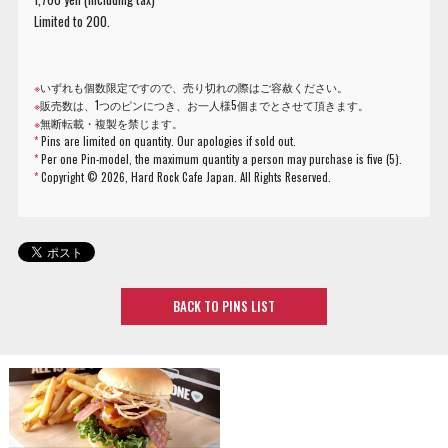
Limited to 200.
※
いずれも個数限定ですので、売り切れの際はご容赦ください。
※
販売数は、1つのピンにつき、お一人様5個までとさせて頂きます。
※
無断転載・複製を禁じます。
*
Pins are limited on quantity. Our apologies if sold out.
*
Per one Pin-model, the maximum quantity a person may purchase is five (5).
*
Copyright ©
2026, Hard Rock Cafe Japan. All Rights Reserved.
BACK TO PINS LIST