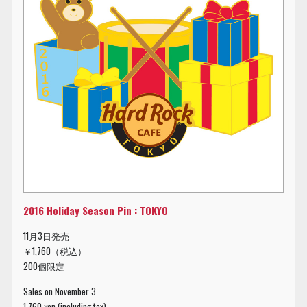
2016 Holiday Season Pin : TOKYO
11月3日発売
￥1,760（税込）
200個限定
Sales on November 3
1,760 yen (including tax)