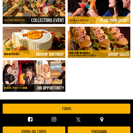
TOKYO
UYENO-EKI TOKYO
YOKOHAMA