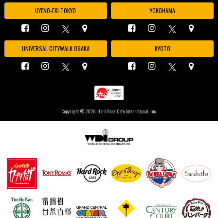
UYENO-EKI TOKYO
YOKOHAMA
UNIVERSAL CITYWALK OSAKA
KYOTO
Copyright ©
2026, Hard Rock Cafe International, Inc.