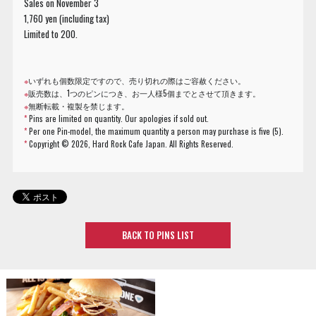
Sales on November 3
1,760 yen (including tax)
Limited to 200.
※
いずれも個数限定ですので、売り切れの際はご容赦ください。
※
販売数は、1つのピンにつき、お一人様5個までとさせて頂きます。
※
無断転載・複製を禁じます。
*
Pins are limited on quantity. Our apologies if sold out.
*
Per one Pin-model, the maximum quantity a person may purchase is five (5).
*
Copyright ©
2026, Hard Rock Cafe Japan. All Rights Reserved.
BACK TO PINS LIST