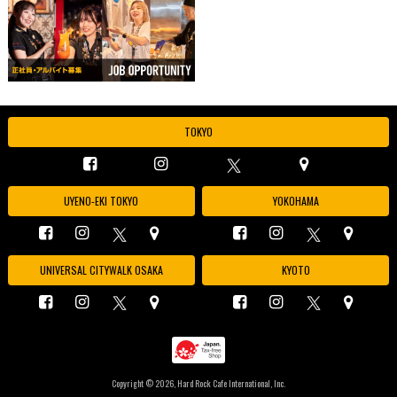
TOKYO
UYENO-EKI TOKYO
YOKOHAMA
UNIVERSAL CITYWALK OSAKA
KYOTO
Copyright ©
2026, Hard Rock Cafe International, Inc.