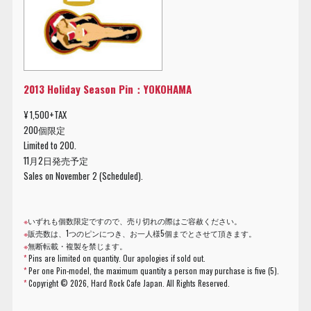
2013 Holiday Season Pin：YOKOHAMA
¥ 1,500+TAX
200個限定
Limited to 200.
11月2日発売予定
Sales on November 2 (Scheduled).
※
いずれも個数限定ですので、売り切れの際はご容赦ください。
※
販売数は、1つのピンにつき、お一人様5個までとさせて頂きます。
※
無断転載・複製を禁じます。
*
Pins are limited on quantity. Our apologies if sold out.
*
Per one Pin-model, the maximum quantity a person may purchase is five (5).
*
Copyright ©
2026, Hard Rock Cafe Japan. All Rights Reserved.