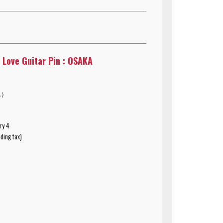
y Love Guitar Pin : OSAKA
込）
ry 4
ding tax)