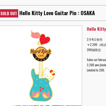
Hello Kitty Love Guitar Pin : OSAKA
SOLD OUT
Hello Kitt
2月4日発売
￥2,200（税
200個限定
Sales on Februa
2,200 yen (inclu
Limited to 200.