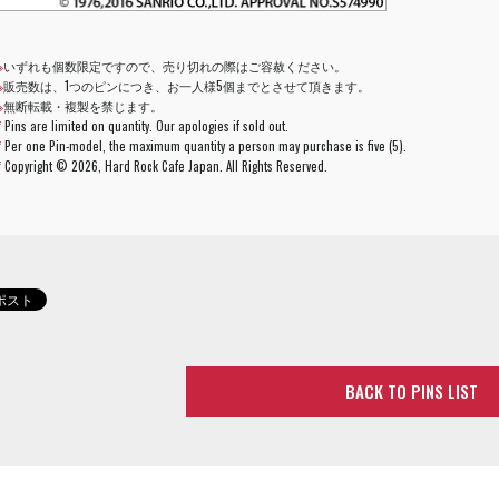
※
いずれも個数限定ですので、売り切れの際はご容赦ください。
※
販売数は、1つのピンにつき、お一人様5個までとさせて頂きます。
※
無断転載・複製を禁じます。
*
Pins are limited on quantity. Our apologies if sold out.
*
Per one Pin-model, the maximum quantity a person may purchase is five (5).
*
Copyright ©
2026, Hard Rock Cafe Japan. All Rights Reserved.
BACK TO PINS LIST