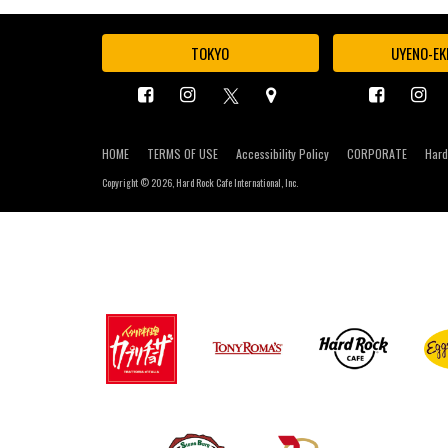
TOKYO
UYENO-EK
HOME
TERMS OF USE
Accessibility Policy
CORPORATE
Hard
Copyright ©
2026, Hard Rock Cafe International, Inc.