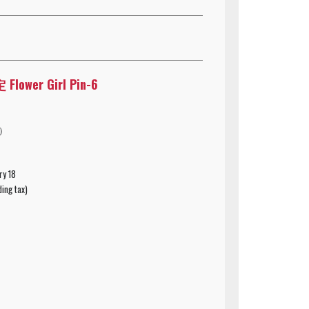
ower Girl Pin-6
込）
ry 18
ding tax)