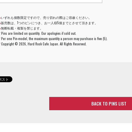
※
いずれも個数限定ですので、売り切れの際はご容赦ください。
※
販売数は、1つのピンにつき、お一人様5個までとさせて頂きます。
※
無断転載・複製を禁じます。
*
Pins are limited on quantity. Our apologies if sold out.
*
Per one Pin-model, the maximum quantity a person may purchase is five (5).
*
Copyright ©
2026, Hard Rock Cafe Japan. All Rights Reserved.
BACK TO PINS LIST