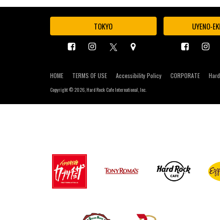
TOKYO
UYENO-EK
HOME
TERMS OF USE
Accessibility Policy
CORPORATE
Hard
Copyright ©
2026, Hard Rock Cafe International, Inc.