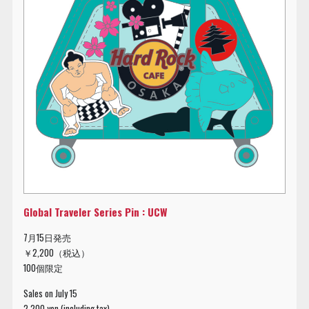
Global Traveler Series Pin : UCW
7月15日発売
￥2,200（税込）
100個限定
Sales on July 15
2,200 yen (including tax)