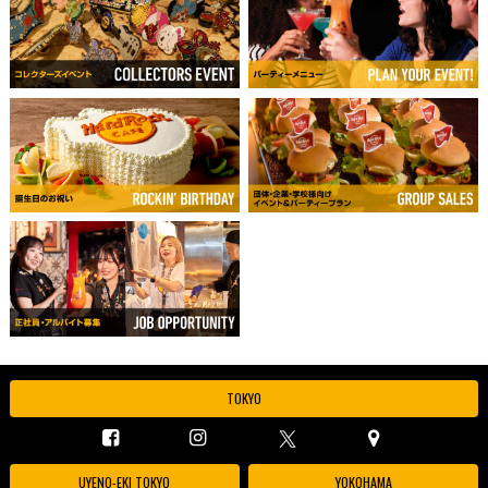
TOKYO
UYENO-EKI TOKYO
YOKOHAMA