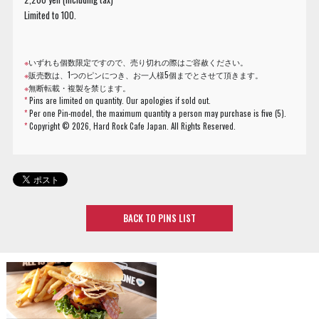
Limited to 100.
※
いずれも個数限定ですので、売り切れの際はご容赦ください。
※
販売数は、1つのピンにつき、お一人様5個までとさせて頂きます。
※
無断転載・複製を禁じます。
*
Pins are limited on quantity. Our apologies if sold out.
*
Per one Pin-model, the maximum quantity a person may purchase is five (5).
*
Copyright ©
2026, Hard Rock Cafe Japan. All Rights Reserved.
BACK TO PINS LIST