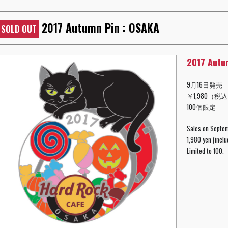
2017 Autumn Pin : OSAKA
SOLD OUT
2017 Autu
9月16日発売
￥1,980（税
100個限定
Sales on Septe
1,980 yen (inclu
Limited to 100.