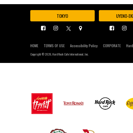
TOKYO
UYENO-EK
HOME
TERMS OF USE
Accessibility Policy
CORPORATE
Hard
Copyright ©
2026, Hard Rock Cafe International, Inc.