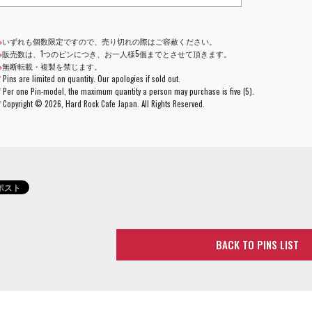
※
いずれも個数限定ですので、売り切れの際はご容赦ください。
※
販売数は、1つのピンにつき、お一人様5個までとさせて頂きます。
※
無断転載・複製を禁じます。
*
Pins are limited on quantity. Our apologies if sold out.
*
Per one Pin-model, the maximum quantity a person may purchase is five (5).
*
Copyright ©
2026, Hard Rock Cafe Japan. All Rights Reserved.
BACK TO PINS LIST