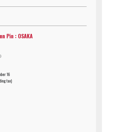
mn Pin : OSAKA
込）
mber 16
ding tax)