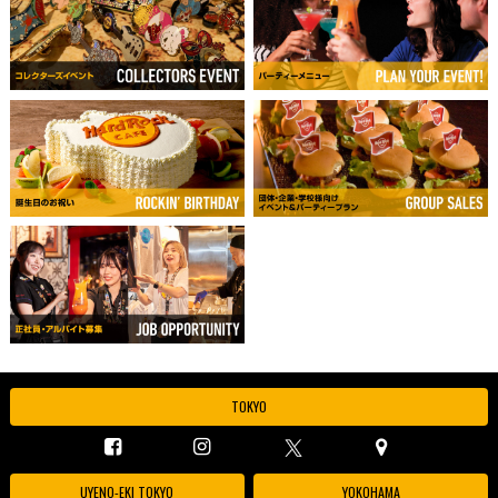
TOKYO
UYENO-EKI TOKYO
YOKOHAMA