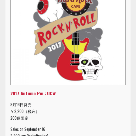
2017 Autumn Pin : UCW
9月16日発売
￥2,200（税込）
200個限定
Sales on September 16
2,200 yen (including tax)