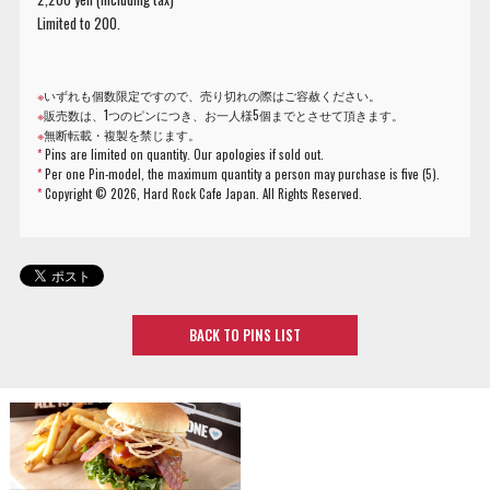
Limited to 200.
※
いずれも個数限定ですので、売り切れの際はご容赦ください。
※
販売数は、1つのピンにつき、お一人様5個までとさせて頂きます。
※
無断転載・複製を禁じます。
*
Pins are limited on quantity. Our apologies if sold out.
*
Per one Pin-model, the maximum quantity a person may purchase is five (5).
*
Copyright ©
2026, Hard Rock Cafe Japan. All Rights Reserved.
BACK TO PINS LIST