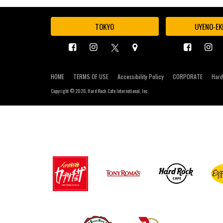
TOKYO
UYENO-EK
HOME
TERMS OF USE
Accessibility Policy
CORPORATE
Hard
Copyright ©
2026, Hard Rock Cafe International, Inc.