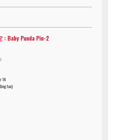
Baby Panda Pin-2
込）
r 14
ding tax)