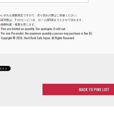
※
いずれも個数限定ですので、売り切れの際はご容赦ください。
※
販売数は、1つのピンにつき、お一人様5個までとさせて頂きます。
※
無断転載・複製を禁じます。
*
Pins are limited on quantity. Our apologies if sold out.
*
Per one Pin-model, the maximum quantity a person may purchase is five (5).
*
Copyright ©
2026, Hard Rock Cafe Japan. All Rights Reserved.
BACK TO PINS LIST