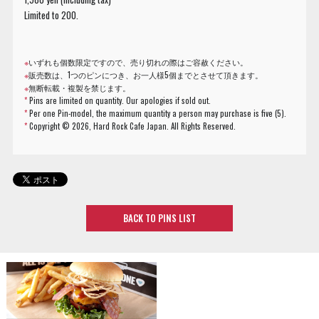
Limited to 200.
※
いずれも個数限定ですので、売り切れの際はご容赦ください。
※
販売数は、1つのピンにつき、お一人様5個までとさせて頂きます。
※
無断転載・複製を禁じます。
*
Pins are limited on quantity. Our apologies if sold out.
*
Per one Pin-model, the maximum quantity a person may purchase is five (5).
*
Copyright ©
2026, Hard Rock Cafe Japan. All Rights Reserved.
BACK TO PINS LIST