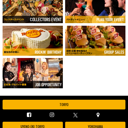
TOKYO
UYENO-EKI TOKYO
YOKOHAMA