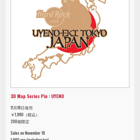
3D Map Series Pin : UYENO
11月18日発売
￥1,980（税込）
200個限定
Sales on November 18
1,980 yen (including tax)