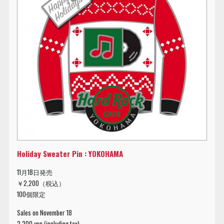
Holiday Sweater Pin : YOKOHAMA
11月18日発売
￥2,200（税込）
100個限定
Sales on November 18
2,200 yen (including tax)