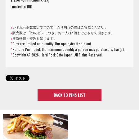
Limited to 100.
※
いずれも個数限定ですので、売り切れの際はご容赦ください。
※
販売数は、1つのピンにつき、お一人様5個までとさせて頂きます。
※
無断転載・複製を禁じます。
*
Pins are limited on quantity. Our apologies if sold out.
*
Per one Pin-model, the maximum quantity a person may purchase is five (5).
*
Copyright ©
2026, Hard Rock Cafe Japan. All Rights Reserved.
BACK TO PINS LIST