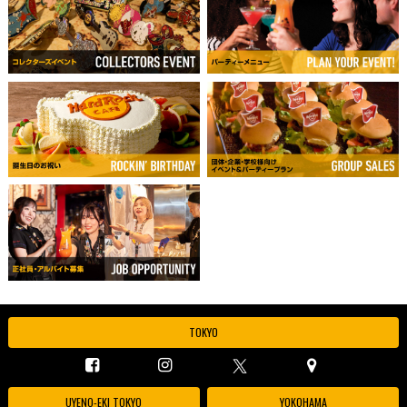
TOKYO
UYENO-EKI TOKYO
YOKOHAMA