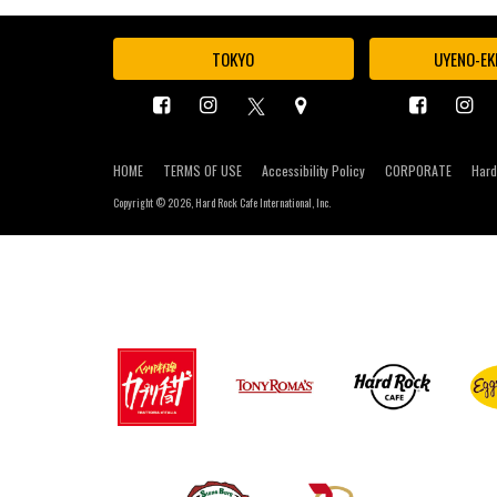
TOKYO
UYENO-EK
HOME
TERMS OF USE
Accessibility Policy
CORPORATE
Hard
Copyright ©
2026, Hard Rock Cafe International, Inc.