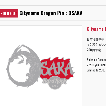
Cityname Dragon Pin : OSAKA
SOLD OUT
Cityname 
12月16日発売
￥2,200（税
200個限定
Sales on Decem
2,200 yen (inclu
Limited to 200.