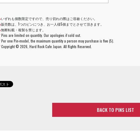
※
いずれも個数限定ですので、売り切れの際はご容赦ください。
※
販売数は、1つのピンにつき、お一人様5個までとさせて頂きます。
※
無断転載・複製を禁じます。
*
Pins are limited on quantity. Our apologies if sold out.
*
Per one Pin-model, the maximum quantity a person may purchase is five (5).
*
Copyright ©
2026, Hard Rock Cafe Japan. All Rights Reserved.
BACK TO PINS LIST