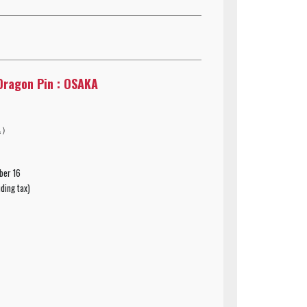
Dragon Pin : OSAKA
込）
ber 16
ding tax)