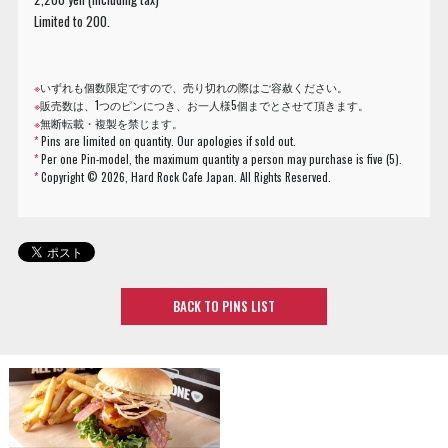
Limited to 200.
※
いずれも個数限定ですので、売り切れの際はご容赦ください。
※
販売数は、1つのピンにつき、お一人様5個までとさせて頂きます。
※
無断転載・複製を禁じます。
*
Pins are limited on quantity. Our apologies if sold out.
*
Per one Pin-model, the maximum quantity a person may purchase is five (5).
*
Copyright ©
2026, Hard Rock Cafe Japan. All Rights Reserved.
BACK TO PINS LIST