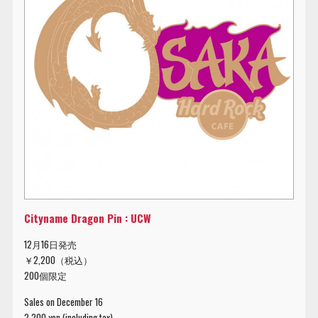
Cityname Dragon Pin : UCW
12月16日発売
￥2,200（税込）
200個限定
Sales on December 16
2,200 yen (including tax)