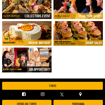
TOKYO
UYENO-EKI TOKYO
YOKOHAMA