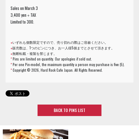
Sales on March 3
3,400 yen＋TAX
Limited to 300.
※
いずれも個数限定ですので、売り切れの際はご容赦ください。
※
販売数は、1つのピンにつき、お一人様5個までとさせて頂きます。
※
無断転載・複製を禁じます。
*
Pins are limited on quantity. Our apologies if sold out.
*
Per one Pin-model, the maximum quantity a person may purchase is five (5).
*
Copyright ©
2026, Hard Rock Cafe Japan. All Rights Reserved.
BACK TO PINS LIST