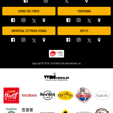
UYENO-EKI TOKYO
YOKOHAMA
UNIVERSAL CITYWALK OSAKA
KYOTO
Copyright ©
2026, Hard Rock Cafe International, Inc.