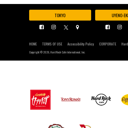
TOKYO
UYENO-EK
HOME
TERMS OF USE
Accessibility Policy
CORPORATE
Hard
Copyright ©
2026, Hard Rock Cafe International, Inc.