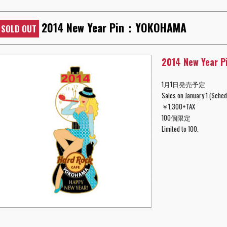
2014 New Year Pin：YOKOHAMA
SOLD OUT
2014 New Year
1月1日発売予定
Sales on January 1 (Sched
￥1,300+TAX
100個限定
Limited to 100.