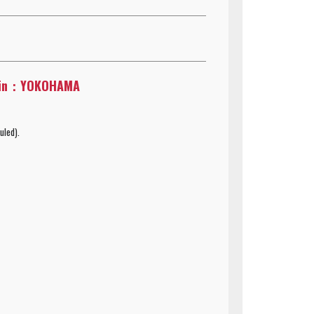
 Pin：YOKOHAMA
uled).