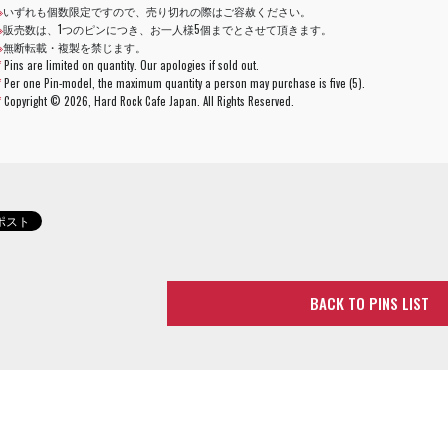
※
いずれも個数限定ですので、売り切れの際はご容赦ください。
※
販売数は、1つのピンにつき、お一人様5個までとさせて頂きます。
※
無断転載・複製を禁じます。
*
Pins are limited on quantity. Our apologies if sold out.
*
Per one Pin-model, the maximum quantity a person may purchase is five (5).
*
Copyright ©
2026, Hard Rock Cafe Japan. All Rights Reserved.
BACK TO PINS LIST