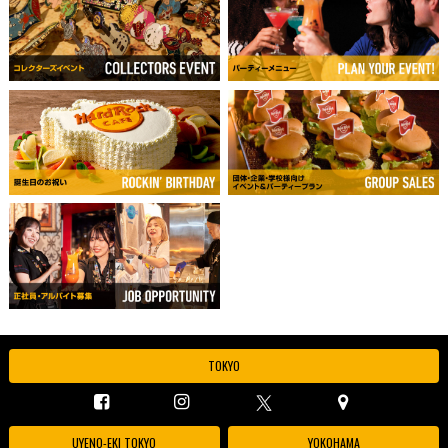
TOKYO
UYENO-EKI TOKYO
YOKOHAMA