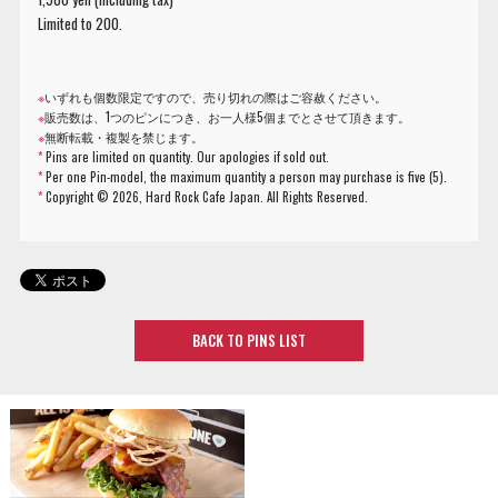
Limited to 200.
※
いずれも個数限定ですので、売り切れの際はご容赦ください。
※
販売数は、1つのピンにつき、お一人様5個までとさせて頂きます。
※
無断転載・複製を禁じます。
*
Pins are limited on quantity. Our apologies if sold out.
*
Per one Pin-model, the maximum quantity a person may purchase is five (5).
*
Copyright ©
2026, Hard Rock Cafe Japan. All Rights Reserved.
BACK TO PINS LIST