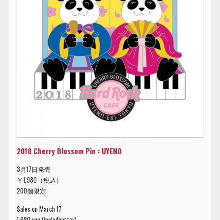
2018 Cherry Blossom Pin : UYENO
3月17日発売
￥1,980（税込）
200個限定
Sales on March 17
1,980 yen (including tax)