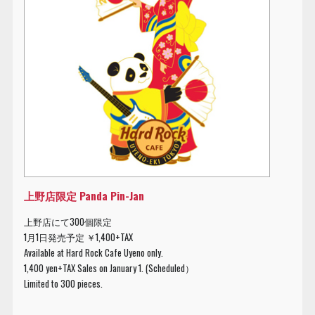
上野店限定 Panda Pin-Jan
上野店にて300個限定
1月1日発売予定 ￥1,400+TAX
Available at Hard Rock Cafe Uyeno only.
1,400 yen+TAX Sales on January 1. (Scheduled）
Limited to 300 pieces.