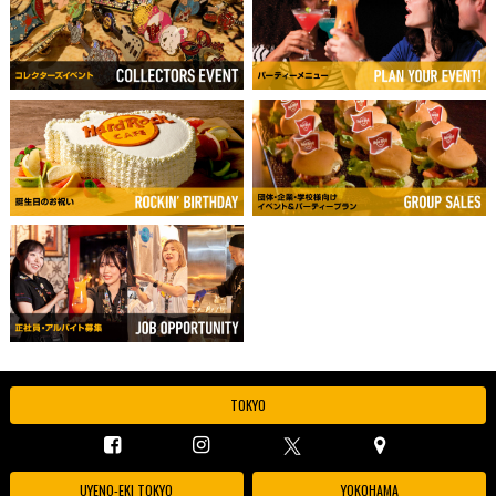
TOKYO
UYENO-EKI TOKYO
YOKOHAMA