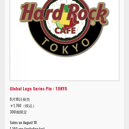
Global Logo Series Pin : TOKYO
8月18日発売
￥1,760（税込）
300個限定
Sales on August 18
1,760 yen (including tax)