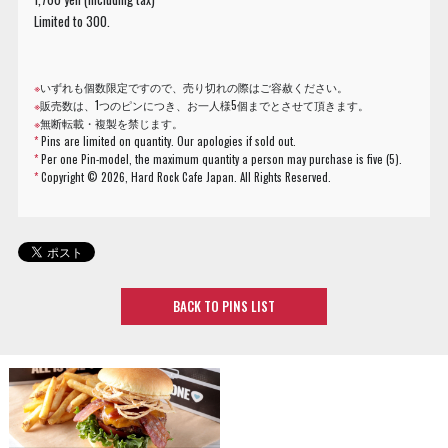
Limited to 300.
※
いずれも個数限定ですので、売り切れの際はご容赦ください。
※
販売数は、1つのピンにつき、お一人様5個までとさせて頂きます。
※
無断転載・複製を禁じます。
*
Pins are limited on quantity. Our apologies if sold out.
*
Per one Pin-model, the maximum quantity a person may purchase is five (5).
*
Copyright ©
2026, Hard Rock Cafe Japan. All Rights Reserved.
BACK TO PINS LIST