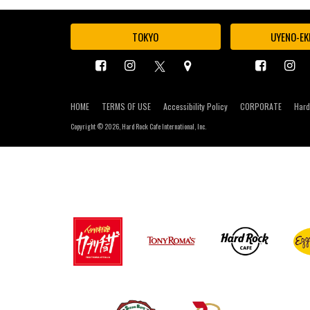
TOKYO
UYENO-EK
HOME
TERMS OF USE
Accessibility Policy
CORPORATE
Hard
Copyright ©
2026, Hard Rock Cafe International, Inc.