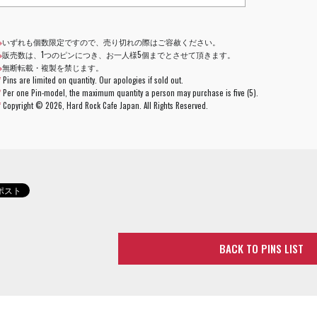
※
いずれも個数限定ですので、売り切れの際はご容赦ください。
※
販売数は、1つのピンにつき、お一人様5個までとさせて頂きます。
※
無断転載・複製を禁じます。
*
Pins are limited on quantity. Our apologies if sold out.
*
Per one Pin-model, the maximum quantity a person may purchase is five (5).
*
Copyright ©
2026, Hard Rock Cafe Japan. All Rights Reserved.
BACK TO PINS LIST