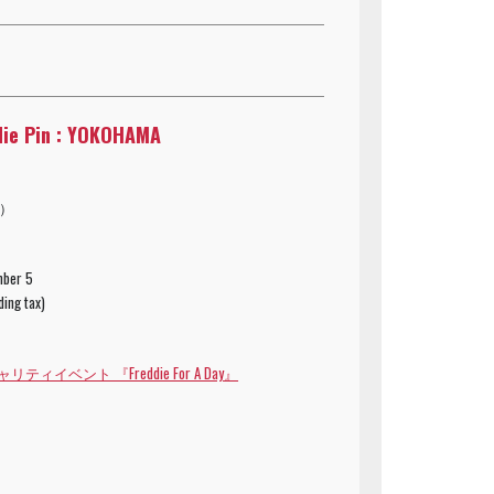
die Pin : YOKOHAMA
込）
mber 5
ding tax)
ィイベント 『Freddie For A Day』