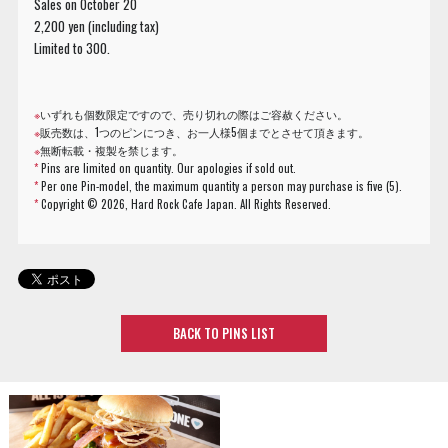
Sales on October 20
2,200 yen (including tax)
Limited to 300.
※
いずれも個数限定ですので、売り切れの際はご容赦ください。
※
販売数は、1つのピンにつき、お一人様5個までとさせて頂きます。
※
無断転載・複製を禁じます。
*
Pins are limited on quantity. Our apologies if sold out.
*
Per one Pin-model, the maximum quantity a person may purchase is five (5).
*
Copyright ©
2026, Hard Rock Cafe Japan. All Rights Reserved.
BACK TO PINS LIST