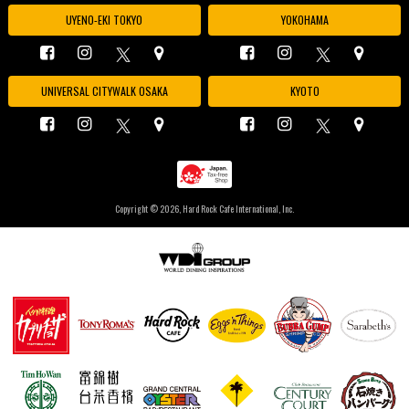
UYENO-EKI TOKYO
YOKOHAMA
UNIVERSAL CITYWALK OSAKA
KYOTO
Copyright ©
2026, Hard Rock Cafe International, Inc.