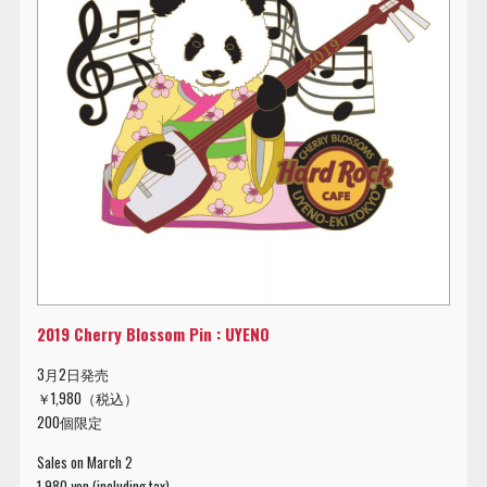
2019 Cherry Blossom Pin : UYENO
3月2日発売
￥1,980（税込）
200個限定
Sales on March 2
1,980 yen (including tax)