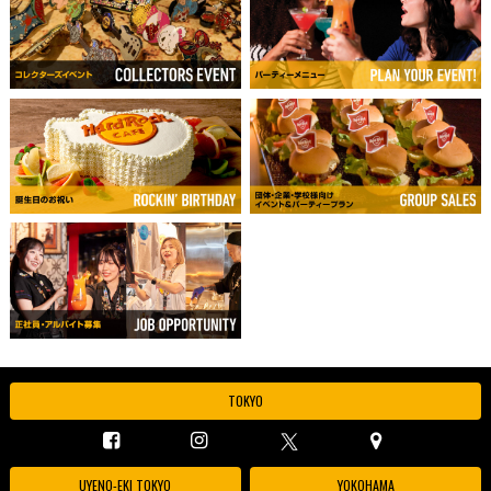
TOKYO
UYENO-EKI TOKYO
YOKOHAMA