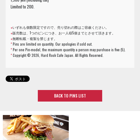
Limited to 200.
※
いずれも個数限定ですので、売り切れの際はご容赦ください。
※
販売数は、1つのピンにつき、お一人様5個までとさせて頂きます。
※
無断転載・複製を禁じます。
*
Pins are limited on quantity. Our apologies if sold out.
*
Per one Pin-model, the maximum quantity a person may purchase is five (5).
*
Copyright ©
2026, Hard Rock Cafe Japan. All Rights Reserved.
BACK TO PINS LIST