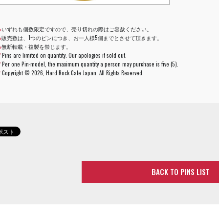
※
いずれも個数限定ですので、売り切れの際はご容赦ください。
※
販売数は、1つのピンにつき、お一人様5個までとさせて頂きます。
※
無断転載・複製を禁じます。
*
Pins are limited on quantity. Our apologies if sold out.
*
Per one Pin-model, the maximum quantity a person may purchase is five (5).
*
Copyright ©
2026, Hard Rock Cafe Japan. All Rights Reserved.
BACK TO PINS LIST