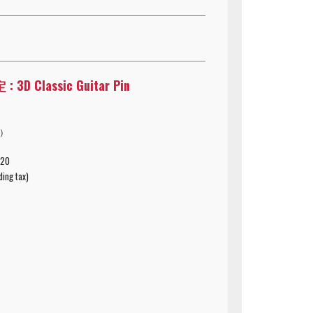
3D Classic Guitar Pin
込）
 20
ding tax)