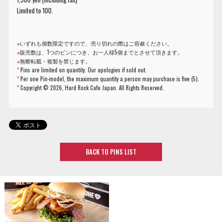
Limited to 100.
※
いずれも個数限定ですので、売り切れの際はご容赦ください。
※
販売数は、1つのピンにつき、お一人様5個までとさせて頂きます。
※
無断転載・複製を禁じます。
*
Pins are limited on quantity. Our apologies if sold out.
*
Per one Pin-model, the maximum quantity a person may purchase is five (5).
*
Copyright ©
2026, Hard Rock Cafe Japan. All Rights Reserved.
BACK TO PINS LIST