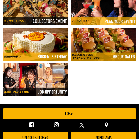
TOKYO
UYENO-EKI TOKYO
YOKOHAMA