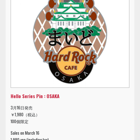
Hello Series Pin : OSAKA
3月16日発売
￥1,980（税込）
100個限定
Sales on March 16
1,980 yen (including tax)