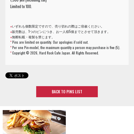
Limited to 100.
※
いずれも個数限定ですので、売り切れの際はご容赦ください。
※
販売数は、1つのピンにつき、お一人様5個までとさせて頂きます。
※
無断転載・複製を禁じます。
*
Pins are limited on quantity. Our apologies if sold out.
*
Per one Pin-model, the maximum quantity a person may purchase is five (5).
*
Copyright ©
2026, Hard Rock Cafe Japan. All Rights Reserved.
BACK TO PINS LIST