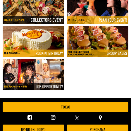
TOKYO
UYENO-EKI TOKYO
YOKOHAMA