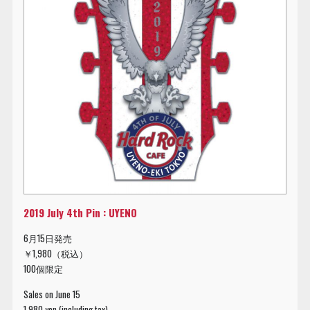
2019 July 4th Pin : UYENO
6月15日発売
￥1,980（税込）
100個限定
Sales on June 15
1,980 yen (including tax)