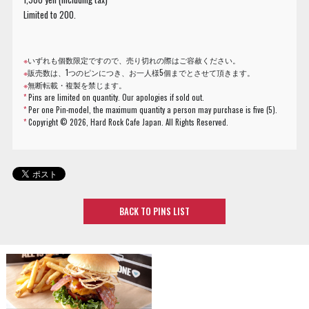
Limited to 200.
※
いずれも個数限定ですので、売り切れの際はご容赦ください。
※
販売数は、1つのピンにつき、お一人様5個までとさせて頂きます。
※
無断転載・複製を禁じます。
*
Pins are limited on quantity. Our apologies if sold out.
*
Per one Pin-model, the maximum quantity a person may purchase is five (5).
*
Copyright ©
2026, Hard Rock Cafe Japan. All Rights Reserved.
BACK TO PINS LIST