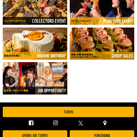
TOKYO
UYENO-EKI TOKYO
YOKOHAMA