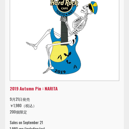
2019 Autumn Pin : NARITA
9月21日発売
￥1,980（税込）
200個限定
Sales on September 21
1,980 yen (including tax)