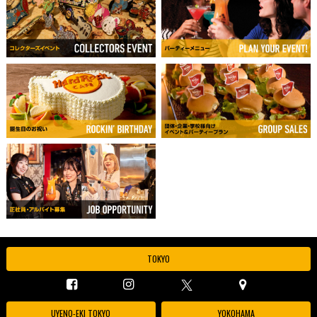
TOKYO
UYENO-EKI TOKYO
YOKOHAMA