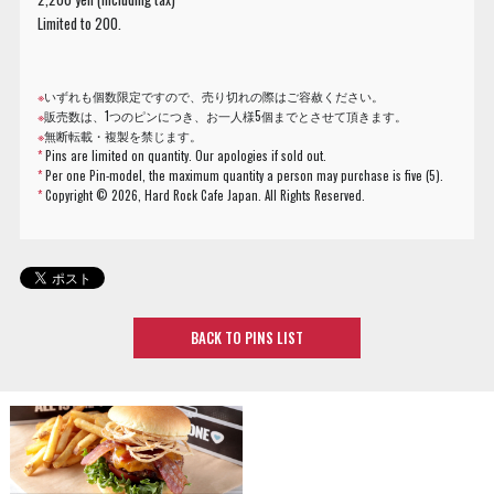
Limited to 200.
※
いずれも個数限定ですので、売り切れの際はご容赦ください。
※
販売数は、1つのピンにつき、お一人様5個までとさせて頂きます。
※
無断転載・複製を禁じます。
*
Pins are limited on quantity. Our apologies if sold out.
*
Per one Pin-model, the maximum quantity a person may purchase is five (5).
*
Copyright ©
2026, Hard Rock Cafe Japan. All Rights Reserved.
BACK TO PINS LIST