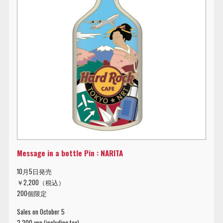
Message in a bottle Pin : NARITA
10月5日発売
￥2,200（税込）
200個限定
Sales on October 5
2,200 yen (including tax)