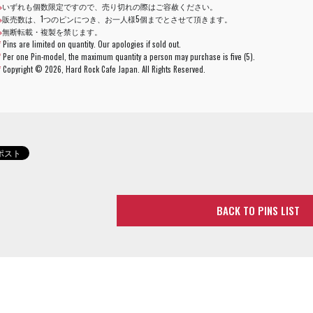
※
いずれも個数限定ですので、売り切れの際はご容赦ください。
※
販売数は、1つのピンにつき、お一人様5個までとさせて頂きます。
※
無断転載・複製を禁じます。
*
Pins are limited on quantity. Our apologies if sold out.
*
Per one Pin-model, the maximum quantity a person may purchase is five (5).
*
Copyright ©
2026, Hard Rock Cafe Japan. All Rights Reserved.
BACK TO PINS LIST