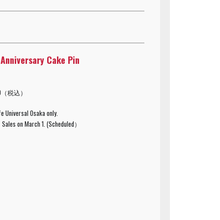
niversary Cake Pin
50（税込）
fe Universal Osaka only.
) Sales on March 1. (Scheduled）