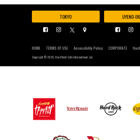
TOKYO
UYENO-EK
HOME
TERMS OF USE
Accessibility Policy
CORPORATE
Hard
Copyright ©
2026, Hard Rock Cafe International, Inc.