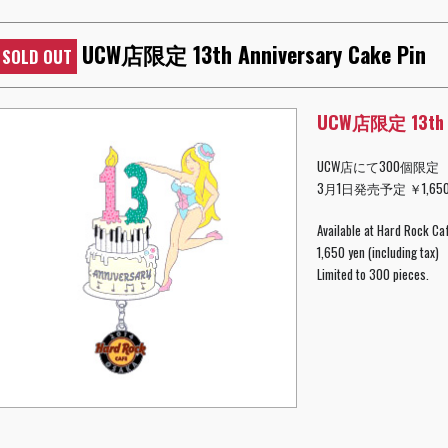
UCW店限定 13th Anniversary Cake Pin
SOLD OUT
UCW店限定 13th An
UCW店にて300個限定
3月1日発売予定 ￥1,6
Available at Hard Rock Ca
1,650 yen (including tax
Limited to 300 pieces.