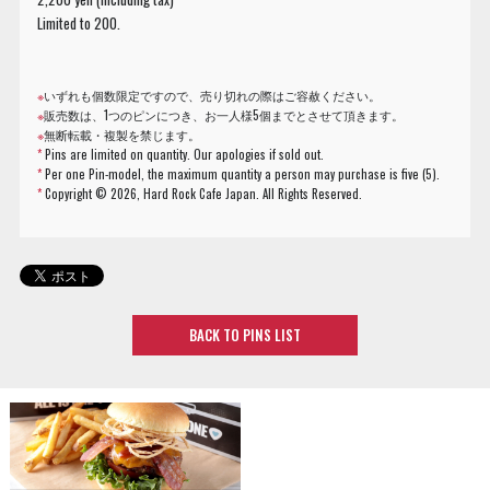
Limited to 200.
※
いずれも個数限定ですので、売り切れの際はご容赦ください。
※
販売数は、1つのピンにつき、お一人様5個までとさせて頂きます。
※
無断転載・複製を禁じます。
*
Pins are limited on quantity. Our apologies if sold out.
*
Per one Pin-model, the maximum quantity a person may purchase is five (5).
*
Copyright ©
2026, Hard Rock Cafe Japan. All Rights Reserved.
BACK TO PINS LIST