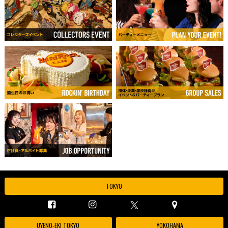
TOKYO
UYENO-EKI TOKYO
YOKOHAMA