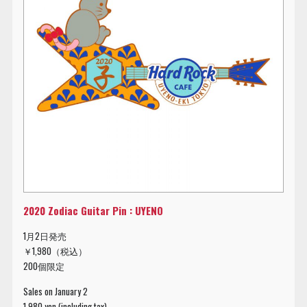
2020 Zodiac Guitar Pin : UYENO
1月2日発売
￥1,980（税込）
200個限定
Sales on January 2
1,980 yen (including tax)