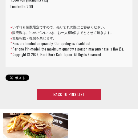
Limited to 200.
※
いずれも個数限定ですので、売り切れの際はご容赦ください。
※
販売数は、1つのピンにつき、お一人様5個までとさせて頂きます。
※
無断転載・複製を禁じます。
*
Pins are limited on quantity. Our apologies if sold out.
*
Per one Pin-model, the maximum quantity a person may purchase is five (5).
*
Copyright ©
2026, Hard Rock Cafe Japan. All Rights Reserved.
BACK TO PINS LIST