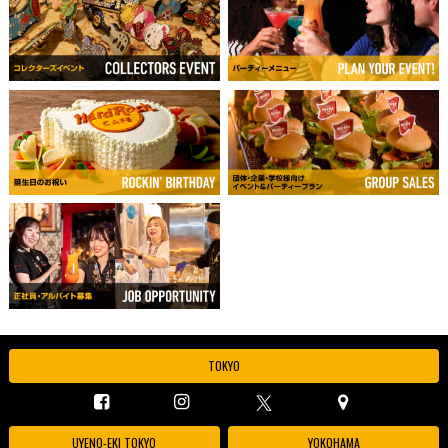
TOKYO
UYENO-EKI TOKYO
YOKOHAMA