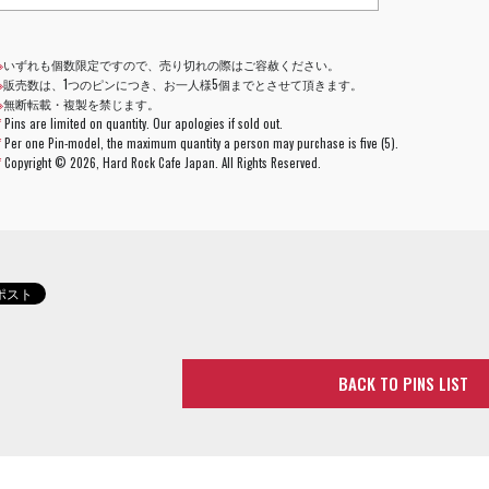
※
いずれも個数限定ですので、売り切れの際はご容赦ください。
※
販売数は、1つのピンにつき、お一人様5個までとさせて頂きます。
※
無断転載・複製を禁じます。
*
Pins are limited on quantity. Our apologies if sold out.
*
Per one Pin-model, the maximum quantity a person may purchase is five (5).
*
Copyright ©
2026, Hard Rock Cafe Japan. All Rights Reserved.
BACK TO PINS LIST