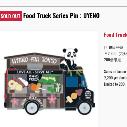
Food Truck Series Pin : UYENO
SOLD OUT
Food Truck
1月18日発売
￥2,200（税
200個限定
Sales on Januar
2,200 yen (inclu
Limited to 200.