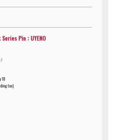
 Series Pin : UYENO
込）
y 18
ding tax)