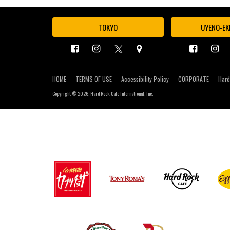
TOKYO
UYENO-EK
HOME
TERMS OF USE
Accessibility Policy
CORPORATE
Hard
Copyright ©
2026, Hard Rock Cafe International, Inc.