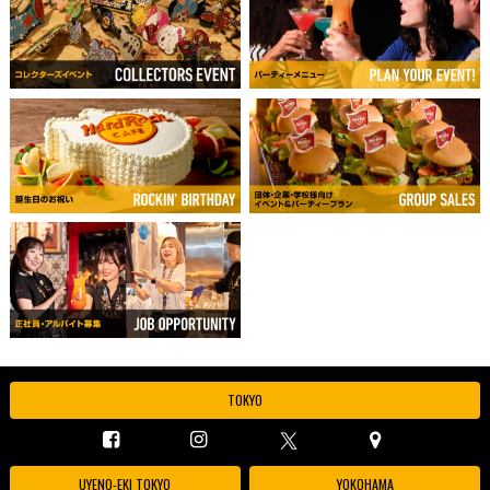
TOKYO
UYENO-EKI TOKYO
YOKOHAMA