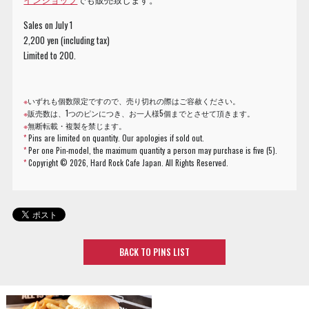
Sales on July 1
2,200 yen (including tax)
Limited to 200.
※
いずれも個数限定ですので、売り切れの際はご容赦ください。
※
販売数は、1つのピンにつき、お一人様5個までとさせて頂きます。
※
無断転載・複製を禁じます。
*
Pins are limited on quantity. Our apologies if sold out.
*
Per one Pin-model, the maximum quantity a person may purchase is five (5).
*
Copyright ©
2026, Hard Rock Cafe Japan. All Rights Reserved.
BACK TO PINS LIST