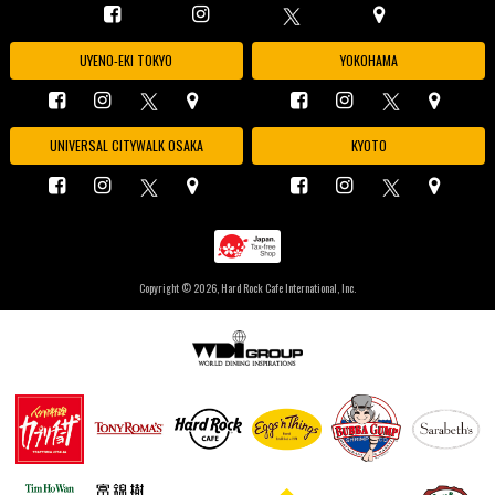
UYENO-EKI TOKYO
YOKOHAMA
UNIVERSAL CITYWALK OSAKA
KYOTO
Copyright ©
2026, Hard Rock Cafe International, Inc.