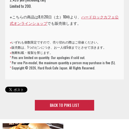
Limited to 200.
※こちらの商品は8月20日（土）10時より、
ハードロックカフェ公
式オンラインショップ
でも販売致します。
※
いずれも個数限定ですので、売り切れの際はご容赦ください。
※
販売数は、1つのピンにつき、お一人様5個までとさせて頂きます。
※
無断転載・複製を禁じます。
*
Pins are limited on quantity. Our apologies if sold out.
*
Per one Pin-model, the maximum quantity a person may purchase is five (5).
*
Copyright ©
2026, Hard Rock Cafe Japan. All Rights Reserved.
BACK TO PINS LIST