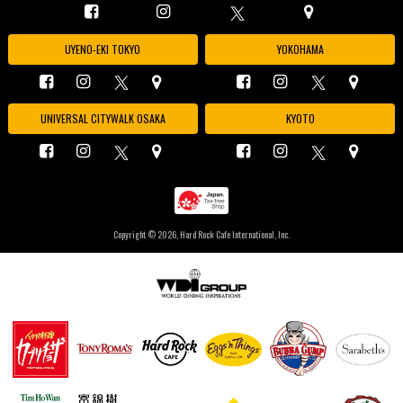
UYENO-EKI TOKYO
YOKOHAMA
UNIVERSAL CITYWALK OSAKA
KYOTO
Copyright ©
2026, Hard Rock Cafe International, Inc.