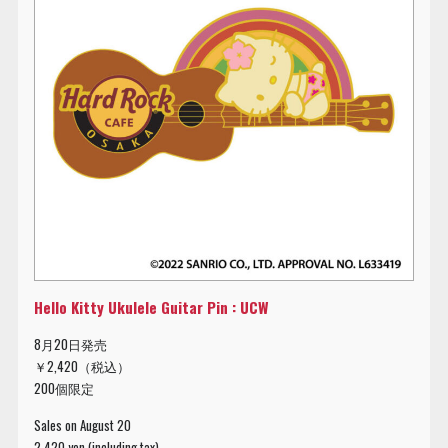
Hello Kitty Ukulele Guitar Pin : UCW
8月20日発売
￥2,420（税込）
200個限定
Sales on August 20
2,420 yen (including tax)