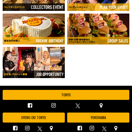
TOKYO
UYENO-EKI TOKYO
YOKOHAMA