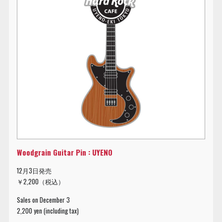
Woodgrain Guitar Pin : UYENO
12月3日発売
￥2,200（税込）
Sales on December 3
2,200 yen (including tax)