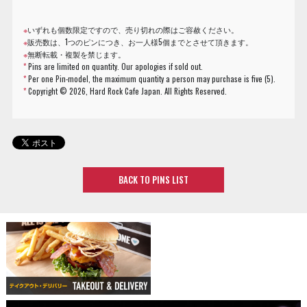
※
いずれも個数限定ですので、売り切れの際はご容赦ください。
※
販売数は、1つのピンにつき、お一人様5個までとさせて頂きます。
※
無断転載・複製を禁じます。
*
Pins are limited on quantity. Our apologies if sold out.
*
Per one Pin-model, the maximum quantity a person may purchase is five (5).
*
Copyright ©
2026, Hard Rock Cafe Japan. All Rights Reserved.
BACK TO PINS LIST