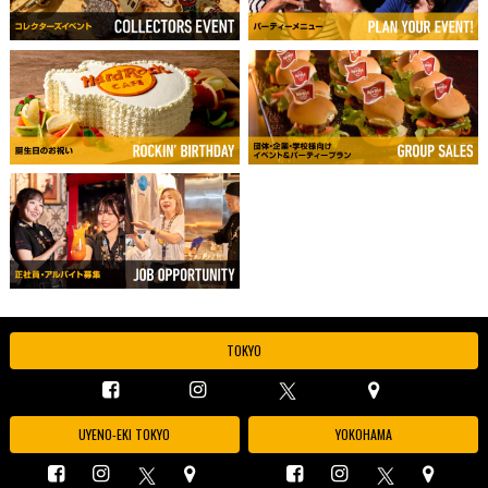
TOKYO
UYENO-EKI TOKYO
YOKOHAMA