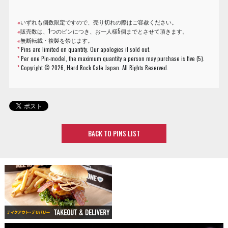
※
いずれも個数限定ですので、売り切れの際はご容赦ください。
※
販売数は、1つのピンにつき、お一人様5個までとさせて頂きます。
※
無断転載・複製を禁じます。
*
Pins are limited on quantity. Our apologies if sold out.
*
Per one Pin-model, the maximum quantity a person may purchase is five (5).
*
Copyright ©
2026, Hard Rock Cafe Japan. All Rights Reserved.
BACK TO PINS LIST