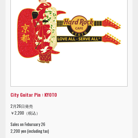
City Guitar Pin : KYOTO
2月26日発売
￥2,200（税込）
Sales on Feburuary 26
2,200 yen (including tax)