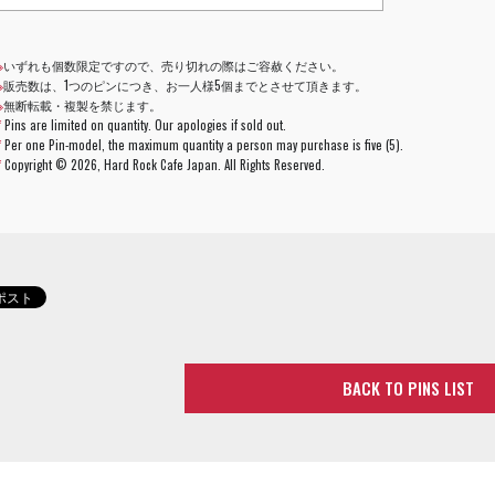
※
いずれも個数限定ですので、売り切れの際はご容赦ください。
※
販売数は、1つのピンにつき、お一人様5個までとさせて頂きます。
※
無断転載・複製を禁じます。
*
Pins are limited on quantity. Our apologies if sold out.
*
Per one Pin-model, the maximum quantity a person may purchase is five (5).
*
Copyright ©
2026, Hard Rock Cafe Japan. All Rights Reserved.
BACK TO PINS LIST