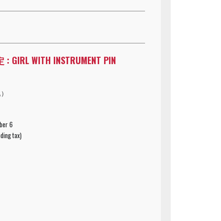
GIRL WITH INSTRUMENT PIN
込）
ber 6
ding tax)