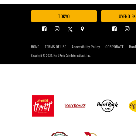
TOKYO
UYENO-EK
HOME
TERMS OF USE
Accessibility Policy
CORPORATE
Hard
Copyright ©
2026, Hard Rock Cafe International, Inc.