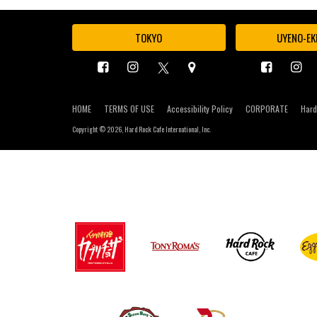
TOKYO
UYENO-EK
HOME
TERMS OF USE
Accessibility Policy
CORPORATE
Hard
Copyright ©
2026, Hard Rock Cafe International, Inc.