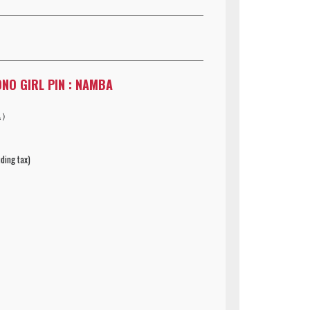
NO GIRL PIN : NAMBA
込）
ding tax)