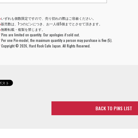
※
いずれも個数限定ですので、売り切れの際はご容赦ください。
※
販売数は、1つのピンにつき、お一人様5個までとさせて頂きます。
※
無断転載・複製を禁じます。
*
Pins are limited on quantity. Our apologies if sold out.
*
Per one Pin-model, the maximum quantity a person may purchase is five (5).
*
Copyright ©
2026, Hard Rock Cafe Japan. All Rights Reserved.
BACK TO PINS LIST