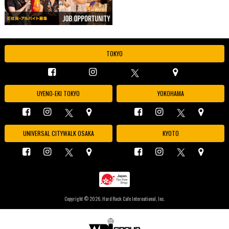
TOKYO
UYENO-EKI TOKYO
YOKOHAMA
UNIVERSAL CITYWALK OSAKA
KYOTO
Copyright ©
2026, Hard Rock Cafe International, Inc.