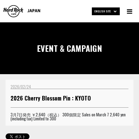
ENGLISH SITE
EVENT & CAMPAIGN
2026/02/24
2026 Cherry Blossom Pin : KYOTO
3月7日発売 ￥2,640（税込） 300個限定 Sales on March 7 2,640 yen
(including tax) Limited to 300